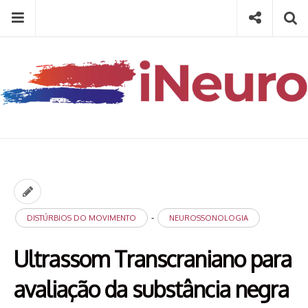
Skip
Menu
Social
Se
to
content
Search
for
then
press
Type your search keyword, and press enter to search
enter
-
DISTÚRBIOS DO MOVIMENTO
NEUROSSONOLOGIA
Ultrassom Transcraniano para
avaliação da substância negra