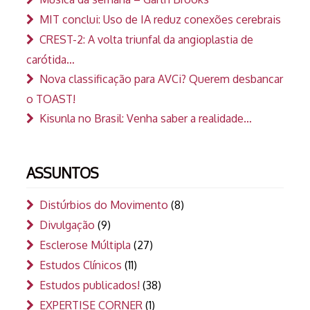
MIT conclui: Uso de IA reduz conexões cerebrais
CREST-2: A volta triunfal da angioplastia de
carótida…
Nova classificação para AVCi? Querem desbancar
o TOAST!
Kisunla no Brasil: Venha saber a realidade…
ASSUNTOS
Distúrbios do Movimento
(8)
Divulgação
(9)
Esclerose Múltipla
(27)
Estudos Clínicos
(11)
Estudos publicados!
(38)
EXPERTISE CORNER
(1)