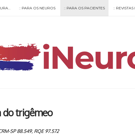
LTURA…
:: PARA OS NEUROS
:: PARA OS PACIENTES
:: REVISTA
Type your search keyword, and press enter to search
a do trigêmeo
 CRM-SP 88.549, RQE 97.572