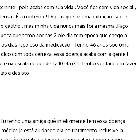
ante , pois acaba com sua vida . Você fica sem vida social ,
ntensa . É um inferno ! Depois que fiz uma extração , a dor
 o gatilho , mas minha vida nunca mais foi a mesma .Faço
poca que tomo aoenas 2 oie dia tem época que chego a
 os dias faço uso da medicação . Tenho 46 anos sou uma
s digo com toda certeza, essa doença acaba com a gente !
 e na escala de dor de 1 a 10 ela é 11. Tenho vontade em fazer
las e desisto .
 Eu tenho uma amiga quê infelizmente tem essa doença
 médica já está ajudando ela no tratamento inclusive já
alguém do site puder me informar algo deixarei o meu