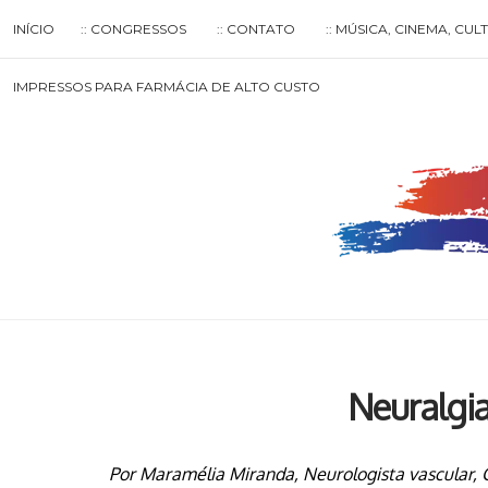
Skip
INÍCIO
:: CONGRESSOS
:: CONTATO
:: MÚSICA, CINEMA, CU
to
content
Search
IMPRESSOS PARA FARMÁCIA DE ALTO CUSTO
for
then
press
enter
Neuralgi
Por Maramélia Miranda, Neurologista vascular,