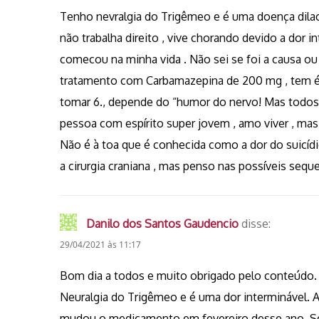
Tenho nevralgia do Trigêmeo e é uma doença dilacer
não trabalha direito , vive chorando devido a dor i
comecou na minha vida . Não sei se foi a causa ou
tratamento com Carbamazepina de 200 mg , tem é
tomar 6., depende do “humor do nervo! Mas todos
pessoa com espírito super jovem , amo viver , ma
Não é à toa que é conhecida como a dor do suicídio
a cirurgia craniana , mas penso nas possíveis seque
Danilo dos Santos Gaudencio
disse:
29/04/2021 às 11:17
Bom dia a todos e muito obrigado pelo conteúdo.
Neuralgia do Trigêmeo e é uma dor interminável. A
mudou o medicamento em fevereiro desse ano. Se 