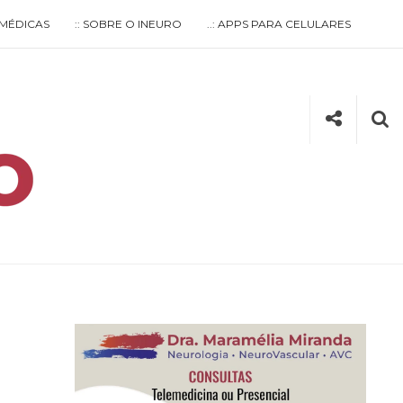
S MÉDICAS
:: SOBRE O INEURO
..: APPS PARA CELULARES
Social
Se