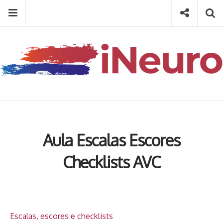
Skip
Menu
Social
Se
to
content
Search
for
then
press
Type your search keyword, and press enter to search
enter
Aula Escalas Escores
Checklists AVC
Escalas, escores e checklists