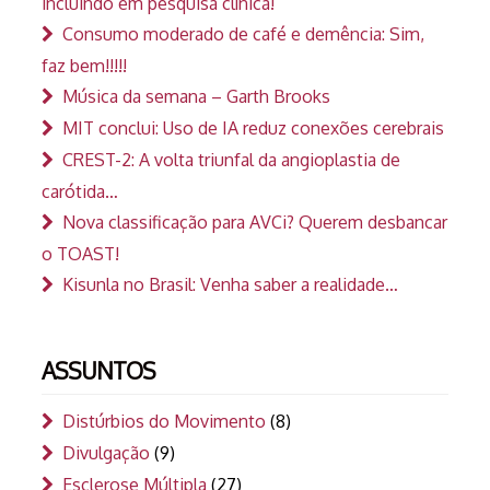
incluindo em pesquisa clínica!
Consumo moderado de café e demência: Sim,
faz bem!!!!!
Música da semana – Garth Brooks
MIT conclui: Uso de IA reduz conexões cerebrais
CREST-2: A volta triunfal da angioplastia de
carótida…
Nova classificação para AVCi? Querem desbancar
o TOAST!
Kisunla no Brasil: Venha saber a realidade…
ASSUNTOS
Distúrbios do Movimento
(8)
Divulgação
(9)
Esclerose Múltipla
(27)