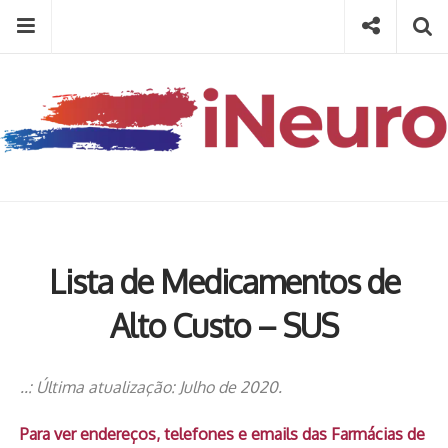
Skip
Menu
Social
Se
to
content
Search
for
then
press
Type your search keyword, and press enter to search
enter
Lista de Medicamentos de
Alto Custo – SUS
..: Última atualização: Julho de 2020.
Para ver endereços, telefones e emails das Farmácias de