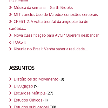
faz bem!!!!!
Música da semana – Garth Brooks
MIT conclui: Uso de IA reduz conexões cerebrais
CREST-2: A volta triunfal da angioplastia de
carótida…
Nova classificação para AVCi? Querem desbancar
o TOAST!
Kisunla no Brasil: Venha saber a realidade…
ASSUNTOS
Distúrbios do Movimento
(8)
Divulgação
(9)
Esclerose Múltipla
(27)
Estudos Clínicos
(11)
Estudos publicados!
(38)