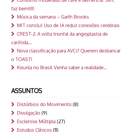
Consumo moderado de café e demência: Sim,
faz bem!!!!!
Música da semana – Garth Brooks
MIT conclui: Uso de IA reduz conexões cerebrais
CREST-2: A volta triunfal da angioplastia de
carótida…
Nova classificação para AVCi? Querem desbancar
o TOAST!
Kisunla no Brasil: Venha saber a realidade…
ASSUNTOS
Distúrbios do Movimento
(8)
Divulgação
(9)
Esclerose Múltipla
(27)
Estudos Clínicos
(11)