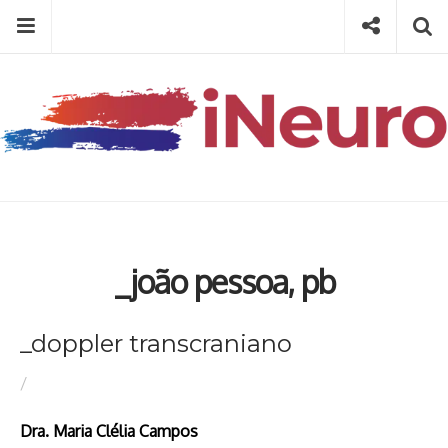
Skip
Menu
Social
Se
to
content
Search
for
then
press
Type your search keyword, and press enter to search
enter
_joão pessoa, pb
_doppler transcraniano
/
Dra. Maria Clélia Campos