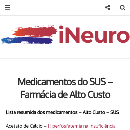
Skip
Menu
Social
Se
to
content
Search
for
then
press
Type your search keyword, and press enter to search
enter
Medicamentos do SUS –
Farmácia de Alto Custo
Lista resumida dos medicamentos – Alto Custo – SUS
Acetato de Cálcio –
Hiperfosfatemia na Insuficiência