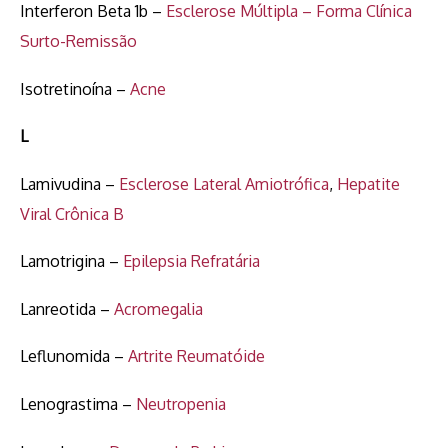
Interferon Beta 1b –
Esclerose Múltipla – Forma Clínica
Surto-Remissão
Isotretinoína –
Acne
L
Lamivudina –
Esclerose Lateral Amiotrófica
,
Hepatite
Viral Crônica B
Lamotrigina –
Epilepsia Refratária
Lanreotida –
Acromegalia
Leflunomida –
Artrite Reumatóide
Lenograstima –
Neutropenia