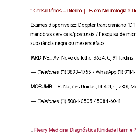
:: Consultórios – iNeuro | US em Neurologia e D
Exames disponíveis:::: Doppler transcraniano (
manobras cervicais/posturais / Pesquisa de mic
substância negra ou mesencéfalo
JARDINS
::: Av. Nove de Julho, 3624, Cj 91, Jardins,
— Telefones
: (11) 3898-4755 / WhasApp (11) 91114
MORUMBI
::: R. Nações Unidas, 14.401, Cj 2301, 
— Telefones
: (11) 5084-0505 / 5084-6041
..
Fleury Medicina Diagnóstica (Unidade Itaim e P