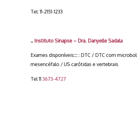
Tel: 11-2151-1233
..
Instituto Sinapse – Dra. Danyelle Sadala
Exames disponíveis:::: : DTC / DTC com microbo
mesencéfalo / US carótidas e vertebrais
Tel 11
3673-4727