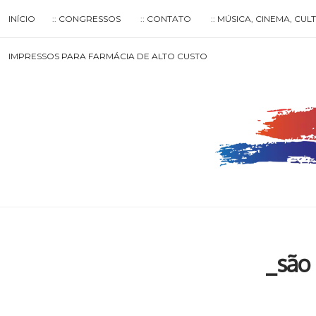
Skip
INÍCIO
:: CONGRESSOS
:: CONTATO
:: MÚSICA, CINEMA, CU
to
content
Search
IMPRESSOS PARA FARMÁCIA DE ALTO CUSTO
for
then
press
enter
_são 