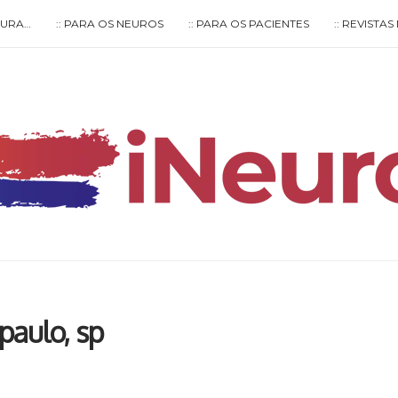
LTURA…
:: PARA OS NEUROS
:: PARA OS PACIENTES
:: REVISTA
Type your search keyword, and press enter to search
paulo, sp