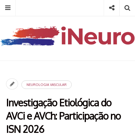
Skip
Menu
Social
Se
to
content
Search
for
then
press
Type your search keyword, and press enter to search
enter
NEUROLOGIA VASCULAR
Investigação Etiológica do
AVCi e AVCh: Participação no
ISN 2026