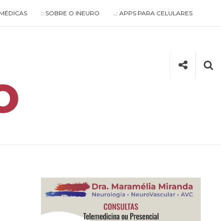
S MÉDICAS
:: SOBRE O INEURO
..: APPS PARA CELULARES
Social
Se