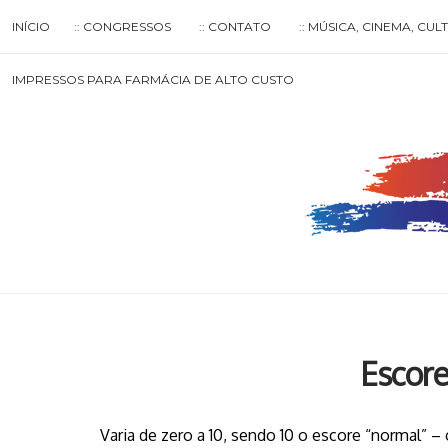
Skip
INÍCIO
:: CONGRESSOS
:: CONTATO
:: MÚSICA, CINEMA, CU
to
content
Search
IMPRESSOS PARA FARMÁCIA DE ALTO CUSTO
for
then
press
enter
Escor
Varia de zero a 10, sendo 10 o escore “normal” 