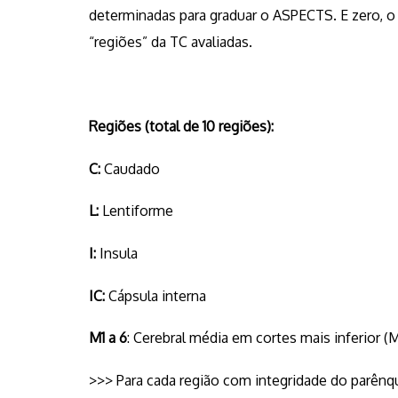
determinadas para graduar o ASPECTS. E zero, o 
“regiões” da TC avaliadas.
Regiões (total de 10 regiões):
C:
Caudado
L:
Lentiforme
I:
Insula
IC:
Cápsula interna
M1 a 6
: Cerebral média em cortes mais inferior (M
>>> Para cada região com integridade do parênq