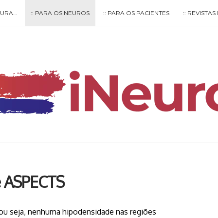
LTURA…
:: PARA OS NEUROS
:: PARA OS PACIENTES
:: REVISTA
Type your search keyword, and press enter to search
e ASPECTS
– ou seja, nenhuma hipodensidade nas regiões