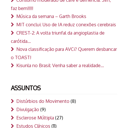
Consumo moderado de café e demência: Sim,
faz bem!!!!!
Música da semana – Garth Brooks
MIT conclui: Uso de IA reduz conexões cerebrais
CREST-2: A volta triunfal da angioplastia de
carótida…
Nova classificação para AVCi? Querem desbancar
o TOAST!
Kisunla no Brasil: Venha saber a realidade…
ASSUNTOS
Distúrbios do Movimento
(8)
Divulgação
(9)
Esclerose Múltipla
(27)
Estudos Clínicos
(11)