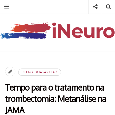
Skip
Menu
Social
Se
to
content
Search
for
then
press
Type your search keyword, and press enter to search
enter
NEUROLOGIA VASCULAR
Tempo para o tratamento na
trombectomia: Metanálise na
JAMA