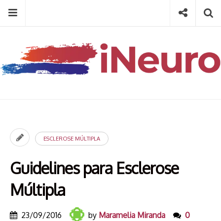
Skip
Menu
Social
Se
to
content
Search
for
then
press
Type your search keyword, and press enter to search
enter
ESCLEROSE MÚLTIPLA
Guidelines para Esclerose
Múltipla
23/09/2016
by
Maramelia Miranda
0