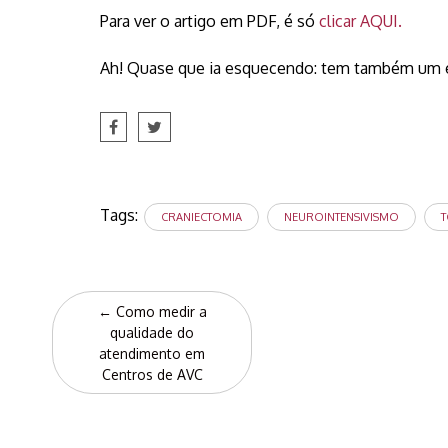
Para ver o artigo em PDF, é só
clicar AQUI.
Ah! Quase que ia esquecendo: tem também um edi
Tags:
CRANIECTOMIA
NEUROINTENSIVISMO
T
Post
←
Como medir a
navigation
qualidade do
atendimento em
Centros de AVC