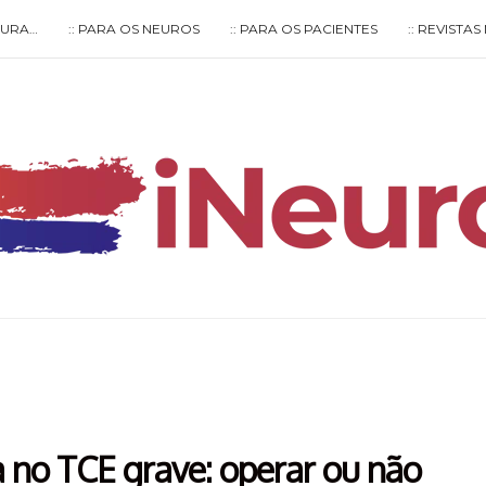
LTURA…
:: PARA OS NEUROS
:: PARA OS PACIENTES
:: REVISTA
Type your search keyword, and press enter to search
 no TCE grave: operar ou não