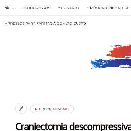
Skip
INÍCIO
:: CONGRESSOS
:: CONTATO
:: MÚSICA, CINEMA, CU
to
content
Search
IMPRESSOS PARA FARMÁCIA DE ALTO CUSTO
for
then
press
enter
NEUROINTENSIVISMO
Craniectomia descompressiva