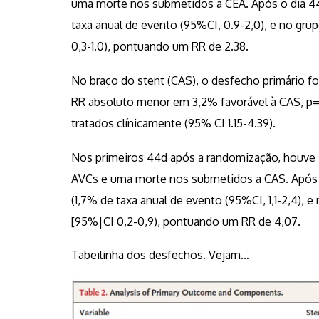
uma morte nos submetidos a CEA. Após o dia 44,
taxa anual de evento (95%CI, 0.9-2,0), e no grup
0,3-1.0), pontuando um RR de 2.38.
No braço do stent (CAS), o desfecho primário f
RR absoluto menor em 3,2% favorável à CAS, p=0
tratados clínicamente (95% CI 1.15-4.39).
Nos primeiros 44d após a randomização, houve 
AVCs e uma morte nos submetidos a CAS. Após o
(1,7% de taxa anual de evento (95%CI, 1,1-2,4), e
[95%|CI 0,2-0,9), pontuando um RR de 4,07.
Tabeilinha dos desfechos. Vejam…