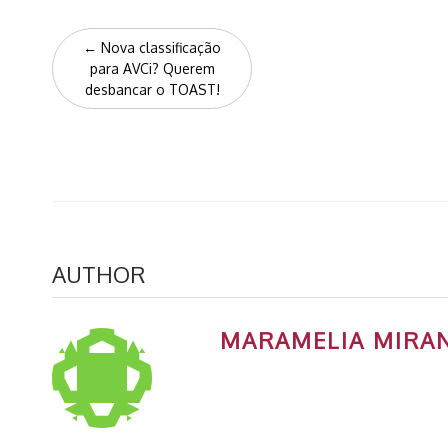
Post
←
Nova classificação
navigation
para AVCi? Querem
desbancar o TOAST!
AUTHOR
MARAMELIA MIRA