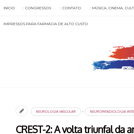
Skip
INÍCIO
:: CONGRESSOS
:: CONTATO
:: MÚSICA, CINEMA, CU
to
content
Search
IMPRESSOS PARA FARMÁCIA DE ALTO CUSTO
for
then
press
enter
-
NEUROLOGIA VASCULAR
NEURORRADIOLOGIA INTE
CREST-2: A volta triunfal da 