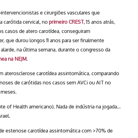
tervencionistas e cirurgiões vasculares que
a carótida cervical, no
primeiro CREST,
15 anos atrás,
os casos de atero carotídea, conseguiram
er, que durou longos 11 anos para ser finalmente
alarde, na última semana, durante o congresso da
ânea na NEJM
.
m aterosclerose carotídea assintomática, comparando
enoses de carótidas nos casos sem AVCi ou AIT no
6 meses.
ute of Health americano). Nada de indústria na jogada…
rael.
nça de estenose carotídea assintomática com >70% de