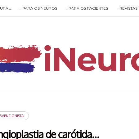
LTURA…
:: PARA OS NEUROS
:: PARA OS PACIENTES
:: REVISTA
Type your search keyword, and press enter to search
RVENCIONISTA
angioplastia de carótida…