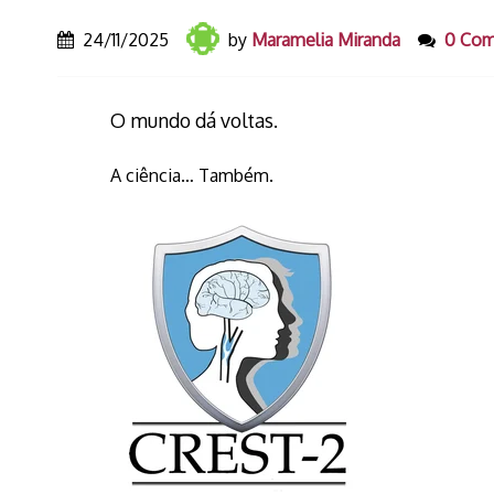
24/11/2025
by
Maramelia Miranda
0 Co
O mundo dá voltas.
A ciência… Também.