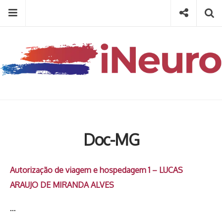
Skip
Menu
Social
Se
to
content
Search
for
then
press
Type your search keyword, and press enter to search
enter
Doc-MG
Autorização de viagem e hospedagem 1 – LUCAS
ARAUJO DE MIRANDA ALVES
…