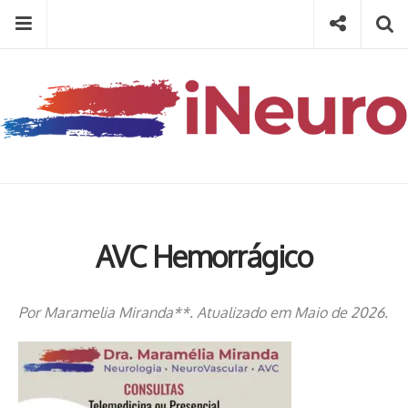
Skip
Menu
Social
Se
to
content
Search
for
then
press
Type your search keyword, and press enter to search
enter
AVC Hemorrágico
Por Maramelia Miranda**. Atualizado em Maio de 2026.