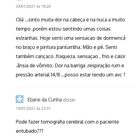
24/01/2021 às 18:26
Olá …sinto muita dor na cabeça e na nuca a muito
tempo .porém estou sentindo umas coisas
estranhas. Hoje senti uma sensacao de dormencá
no braço e pintura panturrilha. Mão e pé. Senti
também cançaco .fraqueza. sensaçao , frio e calor
.ânsia de vômito. Dor na barriga .respiração rum e
pressão arterial 14/8 …posso estar tendo um avc ?
Eliane da Cunha
disse:
19/01/2021 às 23:31
Pode fazer tomografia cerebral com o paciente
entubado???