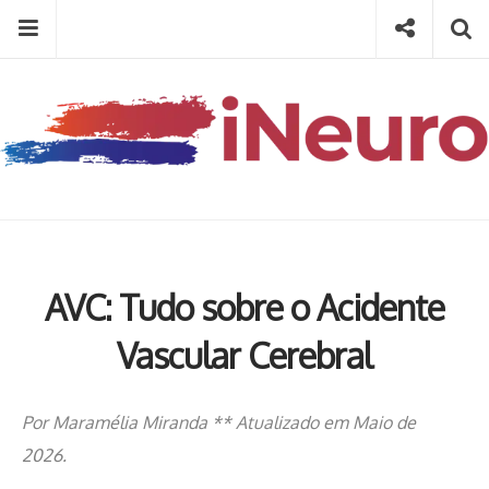
Skip
Menu
Social
Se
to
content
Search
for
then
press
Type your search keyword, and press enter to search
enter
AVC: Tudo sobre o Acidente
Vascular Cerebral
Por Maramélia Miranda ** Atualizado em Maio de
2026.