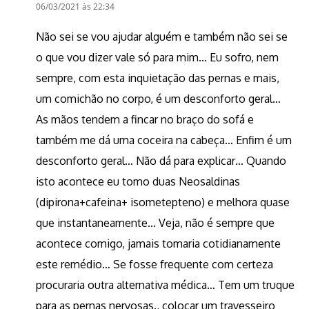
06/03/2021 às 22:34
Não sei se vou ajudar alguém e também não sei se
o que vou dizer vale só para mim… Eu sofro, nem
sempre, com esta inquietação das pernas e mais,
um comichão no corpo, é um desconforto geral…
As mãos tendem a fincar no braço do sofá e
também me dá uma coceira na cabeça… Enfim é um
desconforto geral… Não dá para explicar… Quando
isto acontece eu tomo duas Neosaldinas
(dipirona+cafeina+ isometepteno) e melhora quase
que instantaneamente… Veja, não é sempre que
acontece comigo, jamais tomaria cotidianamente
este remédio… Se fosse frequente com certeza
procuraria outra alternativa médica… Tem um truque
para as pernas nervosas., colocar um travesseiro