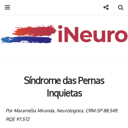
Skip
Menu
Social
Se
to
content
Search
for
then
press
Type your search keyword, and press enter to search
enter
Síndrome das Pernas
Inquietas
Por Maramélia Miranda, Neurologista, CRM-SP 88.549,
RQE 97.572