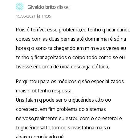
Givaldo brito
disse:
15/05/2021 às 14:35
Pois é terrível esse problema,eu tenho q ficar dando
coices com as duas pernas até dormir mai é só na
hora q o sono ta chegando em mim e as vezes eu
tenho q ficar açoitados o corpo todo como se eu
tivesse em cima de uma descarga elétrica,
Perguntou para os médicos q são especializados
mais ñ obtenho resposta.
Uns falam q pode ser o triglicérides alto ou
coresterol em fim problema do sistemas
nervoso,realmente eu estou com o coresterol e
triglicéridesalto,tomou sinvastatina mais ñ
abaixa,complicado né