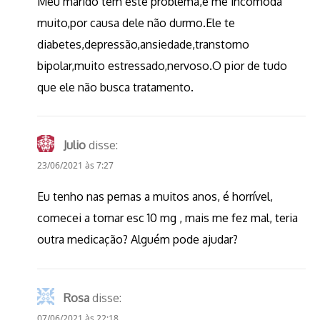
Meu marido tem este problema,e me incomoda
muito,por causa dele não durmo.Ele te
diabetes,depressão,ansiedade,transtorno
bipolar,muito estressado,nervoso.O pior de tudo
que ele não busca tratamento.
Julio
disse:
23/06/2021 às 7:27
Eu tenho nas pernas a muitos anos, é horrível,
comecei a tomar esc 10 mg , mais me fez mal, teria
outra medicação? Alguém pode ajudar?
Rosa
disse:
07/06/2021 às 22:18