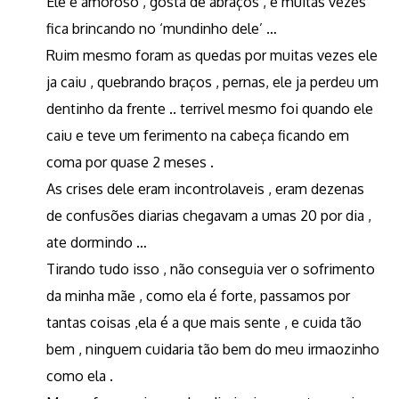
Ele é amoroso , gosta de abraços , e muitas vezes
fica brincando no ‘mundinho dele’ …
Ruim mesmo foram as quedas por muitas vezes ele
ja caiu , quebrando braços , pernas, ele ja perdeu um
dentinho da frente .. terrivel mesmo foi quando ele
caiu e teve um ferimento na cabeça ficando em
coma por quase 2 meses .
As crises dele eram incontrolaveis , eram dezenas
de confusões diarias chegavam a umas 20 por dia ,
ate dormindo …
Tirando tudo isso , não conseguia ver o sofrimento
da minha mãe , como ela é forte, passamos por
tantas coisas ,ela é a que mais sente , e cuida tão
bem , ninguem cuidaria tão bem do meu irmaozinho
como ela .