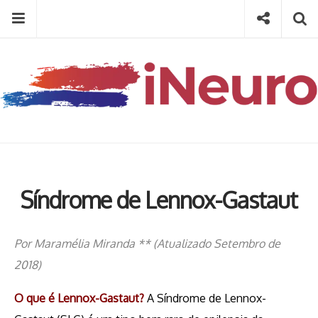
Skip
Menu
Social
Se
to
content
Search
for
then
press
Type your search keyword, and press enter to search
enter
Síndrome de Lennox-Gastaut
Por Maramélia Miranda ** (Atualizado Setembro de
2018)
O que é Lennox-Gastaut?
A Síndrome de Lennox-