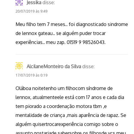
Jessika
disse:
20/07/2019 às 9:49
Meu filho tem 7 meses.. foi diagnosticado sindrome
de lennox gateau.. se alguém puder trocar
experiências.. meu zap. 01519 9 98526043.
AlcilaneMonteiro da Silva
disse:
17/07/2019 às 0:19
Oláboa noitetenho um filhocom síndrome de
lennox, atualmenteele está com 17 anos e cada dia
tem piorado a coordenação motora tbm ,e
mentalidade de criança ,mais aparência de rapaz. Se
alguém quisertrocarexperiência comigo sobre o
assunto,gostariade sabersobre os filhosde vcs.meu