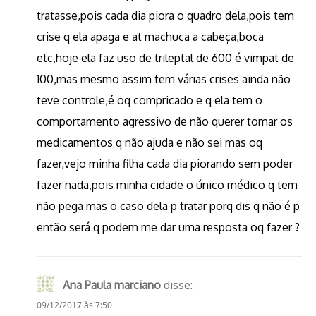
tratasse,pois cada dia piora o quadro dela,pois tem
crise q ela apaga e at machuca a cabeça,boca
etc,hoje ela faz uso de trileptal de 600 é vimpat de
100,mas mesmo assim tem várias crises ainda não
teve controle,é oq compricado e q ela tem o
comportamento agressivo de não querer tomar os
medicamentos q não ajuda e não sei mas oq
fazer,vejo minha filha cada dia piorando sem poder
fazer nada,pois minha cidade o único médico q tem
não pega mas o caso dela p tratar porq dis q não é p
então será q podem me dar uma resposta oq fazer ?
Ana Paula marciano
disse:
09/12/2017 às 7:50