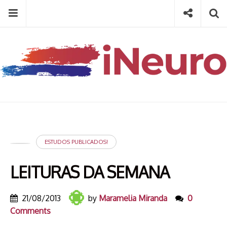
Skip
Menu
Social
Se
to
content
Search
for
then
press
Type your search keyword, and press enter to search
enter
ESTUDOS PUBLICADOS!
LEITURAS DA SEMANA
21/08/2013
by
Maramelia Miranda
0
Comments