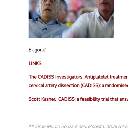
E agora?
LINKS
The CADISS Investigators. Antiplatelet treatme
cervical artery dissection (CADISS): a randomised
Scott Kasner. CADISS: a feasibility trial that a
** Jorge Murilo Souza é neurologista, atual R4