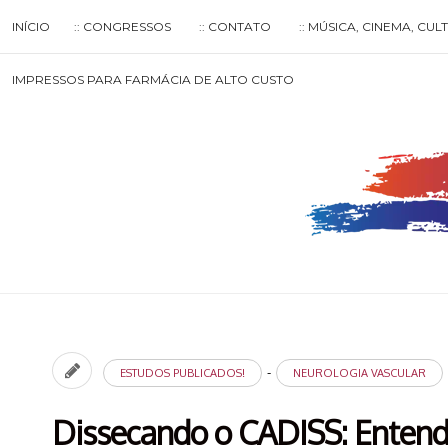
Skip
INÍCIO
:: CONGRESSOS
:: CONTATO
:: MÚSICA, CINEMA, CU
to
content
Search
IMPRESSOS PARA FARMÁCIA DE ALTO CUSTO
for
then
press
enter
-
ESTUDOS PUBLICADOS!
NEUROLOGIA VASCULAR
Dissecando o CADISS: Entenda