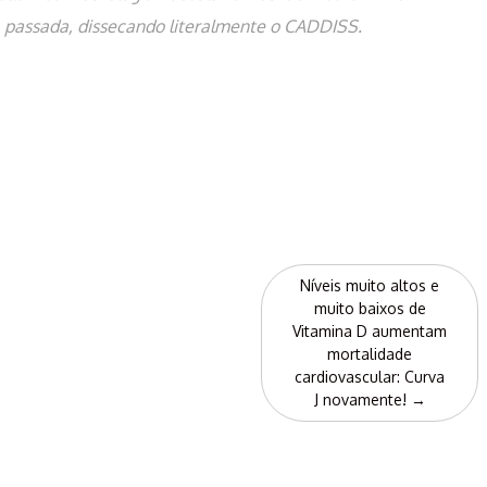
a passada, dissecando literalmente o CADDISS.
Níveis muito altos e
muito baixos de
Vitamina D aumentam
mortalidade
cardiovascular: Curva
J novamente!
→