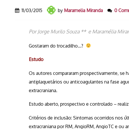
11/03/2015
by
Maramelia Miranda
0 Com
Por Jorge Murilo Souza ** e Maramélia Mira
Gostaram do trocadilho…?
Estudo
Os autores compararam prospectivamente, se hav
antiplaquetários ou anticoagulantes na fase agud
extracraniana.
Estudo aberto, prospectivo e controlado – realiz
Critérios de inclusão: Sintomas ocorridos nos ú
extracraniana por RM, AngioRM, AngioTC e ou ang