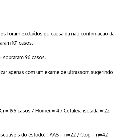
tes foram excluídos po causa da não confirmação da
ram 101 casos.
– sobraram 96 casos.
mizar apenas com um exame de ultrassom sugerindo
i = 195 casos / Horner = 4 / Cefaleia isolada = 22
iscutíveis do estudo)::: AAS – n=22 / Clop – n=42