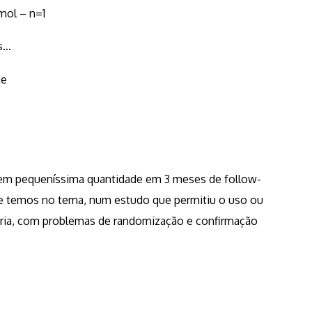
mol – n=1
s…
te
 em pequeníssima quantidade em 3 meses de follow-
ue temos no tema, num estudo que permitiu o uso ou
tária, com problemas de randomização e confirmação