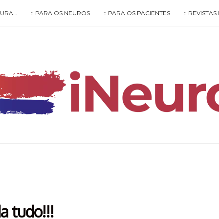
LTURA…
:: PARA OS NEUROS
:: PARA OS PACIENTES
:: REVISTA
Type your search keyword, and press enter to search
 tudo!!!