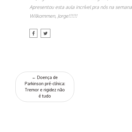
Apresentou esta aula incrível pra nós na seman
Wilkommen, Jorge!!!!!!
Post
←
Doença de
navigation
Parkinson pré-clínica:
Tremor e rigidez não
é tudo