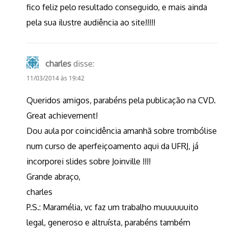
fico feliz pelo resultado conseguido, e mais ainda
pela sua ilustre audiência ao site!!!!!
charles
disse:
11/03/2014 às 19:42
Queridos amigos, parabéns pela publicação na CVD.
Great achievement!
Dou aula por coincidência amanhã sobre trombólise
num curso de aperfeiçoamento aqui da UFRJ, já
incorporei slides sobre Joinville !!!!
Grande abraço,
charles
P.S.: Maramélia, vc faz um trabalho muuuuuuito
legal, generoso e altruísta, parabéns também