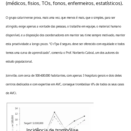
(médicos, fisios, TOs, fonos, enfermeiros, estatísticos).
O grupo catarinense prova, mais uma vez, que menos é mais, que o simples, para ser
atingido, exige apenas a vontade das pessoas, o trabalho em equipe, o material humano
disponível, e a disposição dos coordenadores em manter seu time sempre motivado, manter
esta proatividade a longo prazo. “O rTpa é seguro, deve ser oferecido com equidade e todos
temos uma curva de aprendizado”, comenta o Prof. Norberto Cabral, um dos autores do
estudo populacional.
Joinville, com cerca de 500-600.000 habitantes, com apenas 3 hospitais gerais e dois deles
centros dedicados e com expertise em AVC, consegue trombolisar 6% de todos os seus casos
de AVCi.
Incidência de trombólise