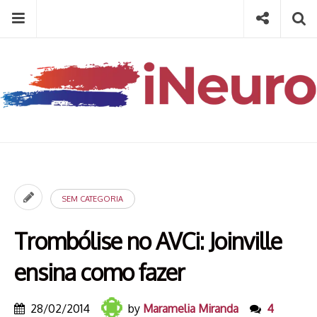
Skip
Menu
Social
Se
to
content
Search
for
then
press
Type your search keyword, and press enter to search
enter
SEM CATEGORIA
Trombólise no AVCi: Joinville
ensina como fazer
28/02/2014
by
Maramelia Miranda
4