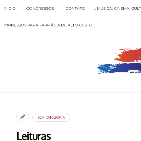
Skip
INÍCIO
:: CONGRESSOS
:: CONTATO
:: MÚSICA, CINEMA, CU
to
content
Search
IMPRESSOS PARA FARMÁCIA DE ALTO CUSTO
for
then
press
enter
SEM CATEGORIA
Leituras