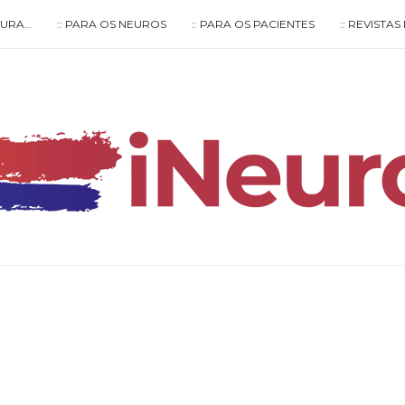
LTURA…
:: PARA OS NEUROS
:: PARA OS PACIENTES
:: REVISTA
Type your search keyword, and press enter to search