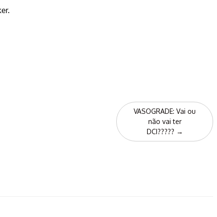
er.
VASOGRADE: Vai ou
não vai ter
DCI?????
→