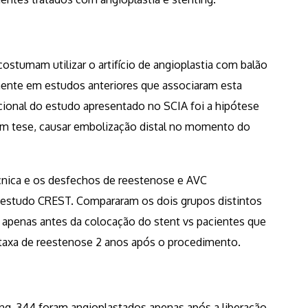
stumam utilizar o artifício de angioplastia com balão
mente em estudos anteriores que associaram esta
ional do estudo apresentado no SCIA foi a hipótese
 em tese, causar embolização distal no momento do
écnica e os desfechos de reestenose e AVC
 estudo CREST. Compararam os dois grupos distintos
 apenas antes da colocação do stent vs pacientes que
 taxa de reestenose 2 anos após o procedimento.
ing, 344 foram angioplastados apenas após a liberação