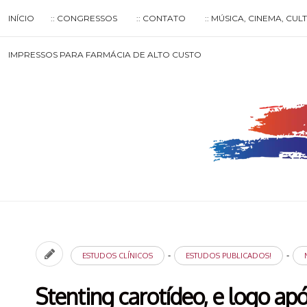
Skip
INÍCIO
:: CONGRESSOS
:: CONTATO
:: MÚSICA, CINEMA, CU
to
content
Search
IMPRESSOS PARA FARMÁCIA DE ALTO CUSTO
for
then
press
enter
-
-
ESTUDOS CLÍNICOS
ESTUDOS PUBLICADOS!
Stenting carotídeo, e logo ap