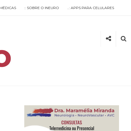
S MÉDICAS
:: SOBRE O INEURO
..: APPS PARA CELULARES
Social
Se