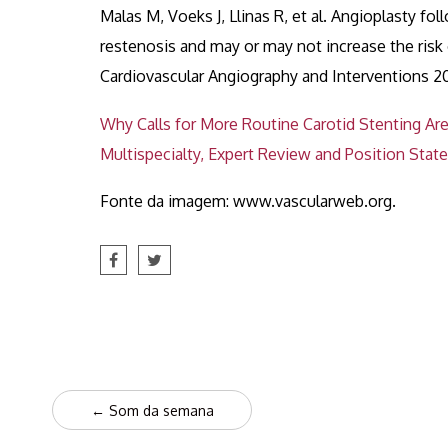
Malas M, Voeks J, Llinas R, et al. Angioplasty fo
restenosis and may or may not increase the risk 
Cardiovascular Angiography and Interventions 201
Why Calls for More Routine Carotid Stenting Are 
Multispecialty, Expert Review and Position State
Fonte da imagem: www.vascularweb.org.
Post
←
Som da semana
navigation