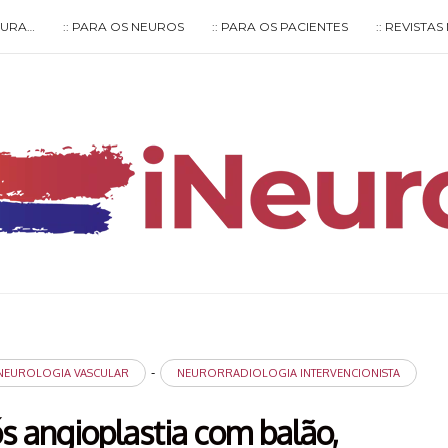
LTURA…
:: PARA OS NEUROS
:: PARA OS PACIENTES
:: REVISTA
Type your search keyword, and press enter to search
-
NEUROLOGIA VASCULAR
NEURORRADIOLOGIA INTERVENCIONISTA
ós angioplastia com balão,