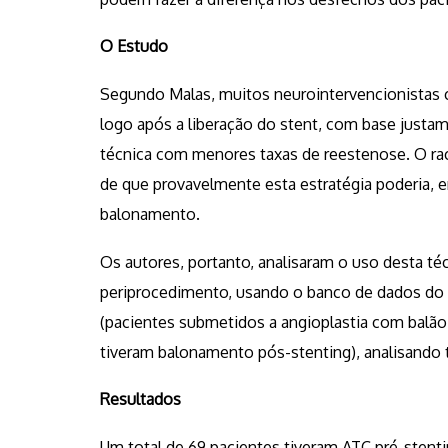
O Estudo
Segundo Malas, muitos neurointervencionistas co
logo após a liberação do stent, com base justa
técnica com menores taxas de reestenose. O rac
de que provavelmente esta estratégia poderia,
balonamento.
Os autores, portanto, analisaram o uso desta t
periprocedimento, usando o banco de dados do
(pacientes submetidos a angioplastia com balão
tiveram balonamento pós-stenting), analisando
Resultados
Um total de 69 pacientes tiveram ATC pré-stent