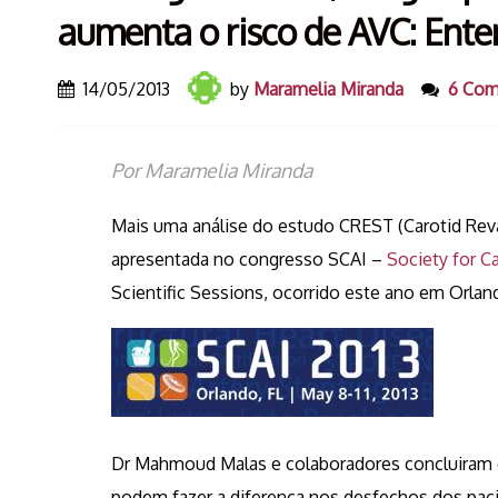
aumenta o risco de AVC: Ente
14/05/2013
by
Maramelia Miranda
6 Co
Por Maramelia Miran
Mais uma análise do estudo CREST (Carotid Revas
apresentada no congresso SCAI –
Society for C
Scientific Sessions, ocorrido este ano em Orland
Dr Mahmoud Malas e colaboradores concluiram qu
podem fazer a diferença nos desfechos dos paci