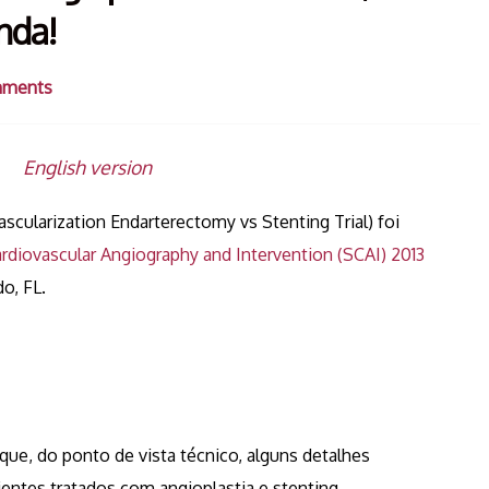
nda!
mments
da
English version
cularization Endarterectomy vs Stenting Trial) foi
ardiovascular Angiography and Intervention (SCAI) 2013
o, FL.
e, do ponto de vista técnico, alguns detalhes
entes tratados com angioplastia e stenting.