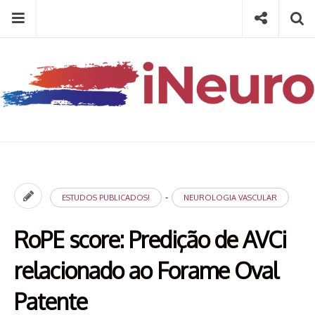
Skip
Menu
Social
Se
to
content
Search
for
then
press
Type your search keyword, and press enter to search
enter
-
ESTUDOS PUBLICADOS!
NEUROLOGIA VASCULAR
RoPE score: Predição de AVCi
relacionado ao Forame Oval
Patente