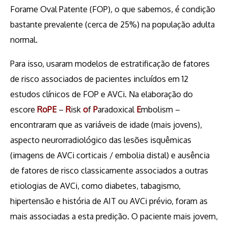
Forame Oval Patente (FOP), o que sabemos, é condição
bastante prevalente (cerca de 25%) na população adulta
normal.
Para isso, usaram modelos de estratificação de fatores
de risco associados de pacientes incluídos em 12
estudos clínicos de FOP e AVCi. Na elaboração do
escore
RoPE
–
R
isk
o
f
P
aradoxical
E
mbolism
–
encontraram que as variáveis de idade (mais jovens),
aspecto neurorradiológico das lesões isquêmicas
(imagens de AVCi corticais / embolia distal) e ausência
de fatores de risco classicamente associados a outras
etiologias de AVCi, como diabetes, tabagismo,
hipertensão e história de AIT ou AVCi prévio, foram as
mais associadas a esta predição. O paciente mais jovem,