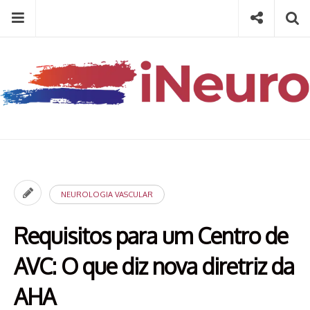
Skip
Menu
Social
Se
to
content
Search
for
then
press
Type your search keyword, and press enter to search
enter
NEUROLOGIA VASCULAR
Requisitos para um Centro de
AVC: O que diz nova diretriz da
AHA