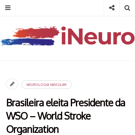
Skip
Menu
Social
Se
to
content
Search
for
then
press
Type your search keyword, and press enter to search
enter
NEUROLOGIA VASCULAR
Brasileira eleita Presidente da
WSO – World Stroke
Organization