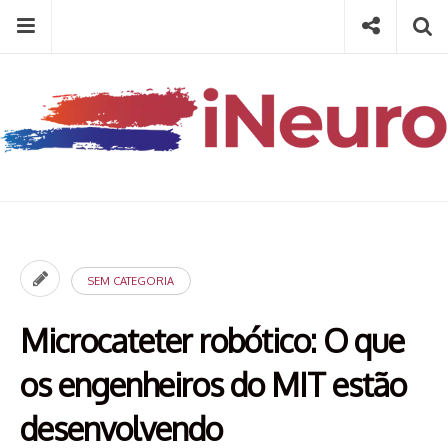
Skip
Menu
Social
Se
to
content
Search
for
then
press
Type your search keyword, and press enter to search
enter
SEM CATEGORIA
Microcateter robótico: O que
os engenheiros do MIT estão
desenvolvendo