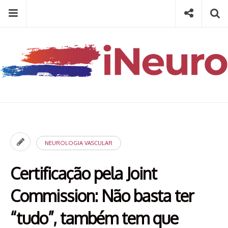
Skip
Menu
Social
Se
to
content
Search
for
then
press
Type your search keyword, and press enter to search
enter
NEUROLOGIA VASCULAR
Certificação pela Joint
Commission: Não basta ter
“tudo”, também tem que