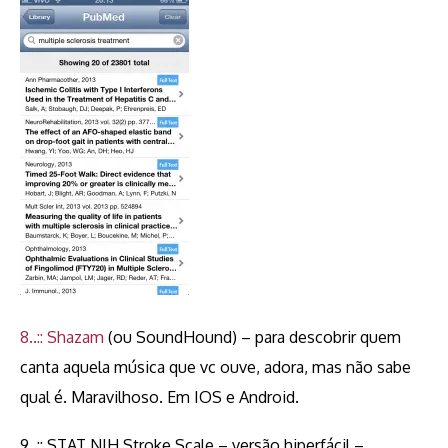
8..:: Shazam
(ou SoundHound) – para descobrir quem
canta aquela música que vc ouve, adora, mas não sabe
qual é. Maravilhoso. Em IOS e Android.
9..:: STAT NIH Stroke Scale – versão hiperfácil –