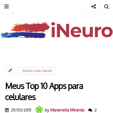
Skip
Menu
Social
Se
to
content
Search
for
then
press
Type your search keyword, and press enter to search
enter
TECNOLOGIA E SAÚDE
Meus Top 10 Apps para
celulares
29/03/2013
by
Maramelia Miranda
2