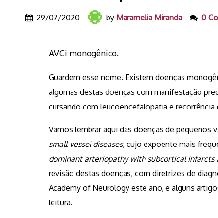
29/07/2020
by
Maramelia Miranda
0 C
AVCi monogênico.
Guardem esse nome. Existem doenças monogêni
algumas destas doenças com manifestação predo
cursando com leucoencefalopatia e recorrência
Vamos lembrar aqui das doenças de pequenos 
small-vessel diseases
, cujo expoente mais frequ
dominant arteriopathy with subcortical infarct
revisão destas doenças, com diretrizes de diag
Academy of Neurology este ano, e alguns artigos 
leitura.