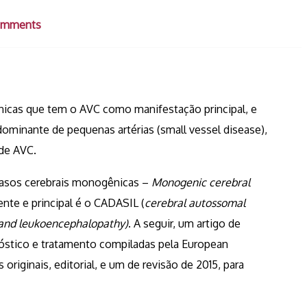
omments
cas que tem o AVC como manifestação principal, e
minante de pequenas artérias (small vessel disease),
 de AVC.
vasos cerebrais monogênicas –
Monogenic cerebral
ente e principal é o CADASIL (
cerebral autossomal
s and leukoencephalopathy)
. A seguir, um artigo de
nóstico e tratamento compiladas pela European
originais, editorial, e um de revisão de 2015, para