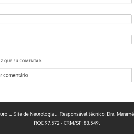
EZ QUE EU COMENTAR.
ro ... Site de Neurologia ... Responsável técnico: Dra. Maramél
RQE 97.572 - CRM/SP: 88.549.