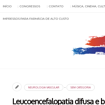
Skip
INÍCIO
:: CONGRESSOS
:: CONTATO
:: MÚSICA, CINEMA, CU
to
content
Search
IMPRESSOS PARA FARMÁCIA DE ALTO CUSTO
for
then
press
enter
-
NEUROLOGIA VASCULAR
SEM CATEGORIA
Leucoencefalopatia difusa e 