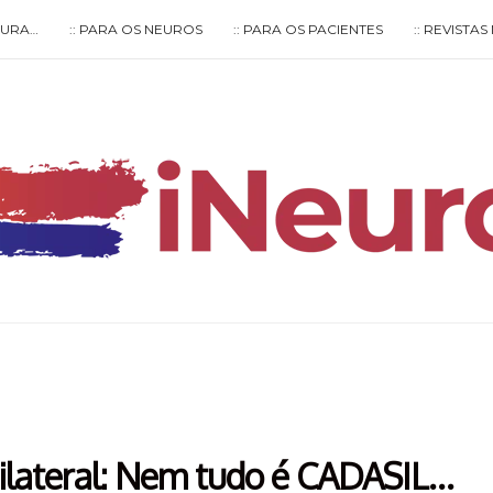
LTURA…
:: PARA OS NEUROS
:: PARA OS PACIENTES
:: REVISTA
Type your search keyword, and press enter to search
bilateral: Nem tudo é CADASIL…