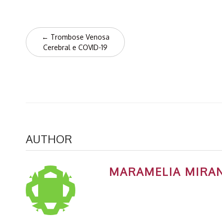
Post
←
Trombose Venosa
navigation
Cerebral e COVID-19
AUTHOR
MARAMELIA MIRA