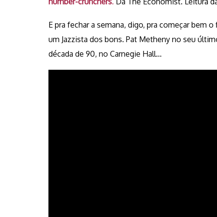
number-crunchers
.
Da The Economist. Leitura da 
E pra fechar a semana, digo, pra começar bem o 
um Jazzista dos bons. Pat Metheny no seu últ
década de 90, no Carnegie Hall…