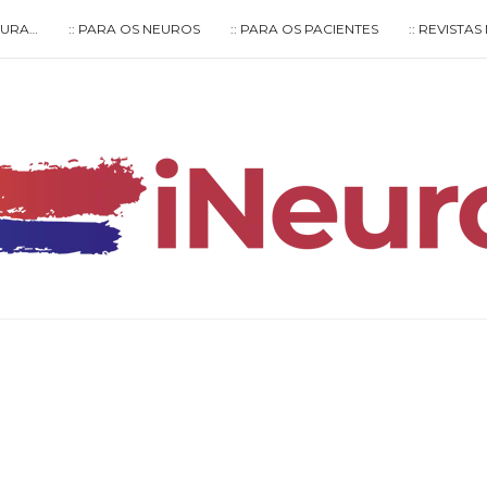
LTURA…
:: PARA OS NEUROS
:: PARA OS PACIENTES
:: REVISTA
Type your search keyword, and press enter to search