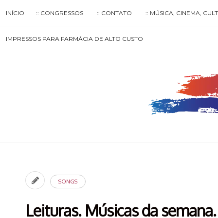
Skip
INÍCIO
:: CONGRESSOS
:: CONTATO
:: MÚSICA, CINEMA, CU
to
content
Search
IMPRESSOS PARA FARMÁCIA DE ALTO CUSTO
for
then
press
enter
SONGS
Leituras. Músicas da semana.