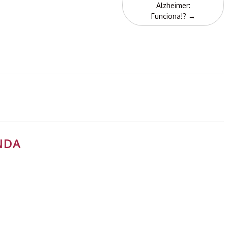
Alzheimer:
Funciona!?
→
NDA