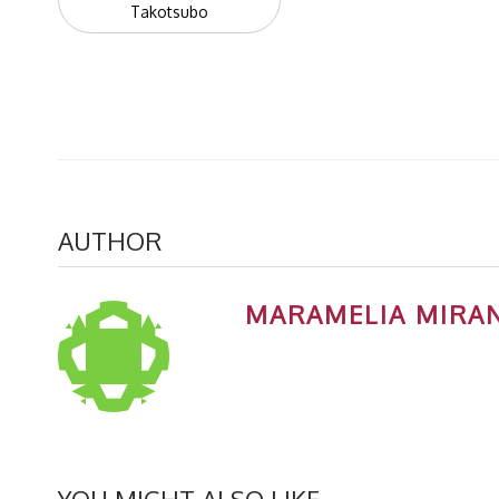
navigation
Takotsubo
AUTHOR
MARAMELIA MIRA
YOU MIGHT ALSO LIKE