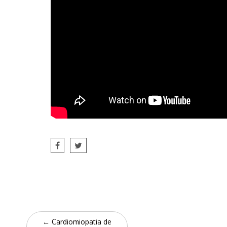
Post
←
Cardiomiopatia de