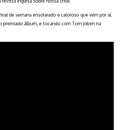
revista inglesa sobre nossa crise.
final de semana ensolarado e caloroso que vem por aí,
imo premiado álbum, e tocando com Tom Jobim na