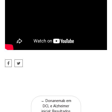
Post
←
Donanemab em
navigation
DCL e Alzheimer
inicial: Resultados