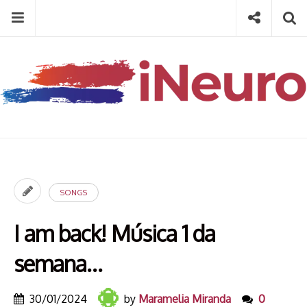
Skip
Menu
Social
Se
to
content
Search
for
then
press
Type your search keyword, and press enter to search
enter
SONGS
I am back! Música 1 da
semana…
30/01/2024
by
Maramelia Miranda
0