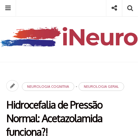
Skip
Menu
Social
Se
to
content
Search
for
then
press
Type your search keyword, and press enter to search
enter
-
NEUROLOGIA COGNITIVA
NEUROLOGIA GERAL
Hidrocefalia de Pressão
Normal: Acetazolamida
funciona?!