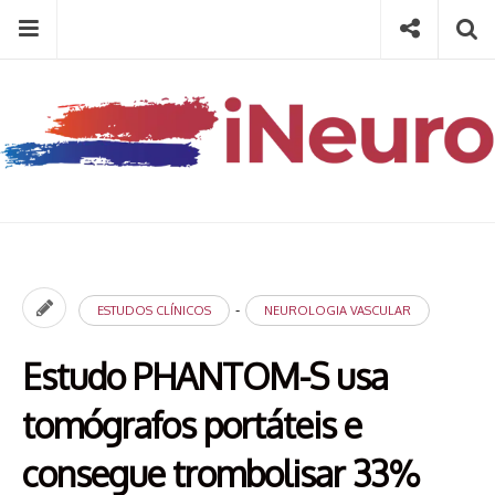
Skip
Menu
Social
Se
to
content
Search
for
then
press
Type your search keyword, and press enter to search
enter
-
ESTUDOS CLÍNICOS
NEUROLOGIA VASCULAR
Estudo PHANTOM-S usa
tomógrafos portáteis e
consegue trombolisar 33%