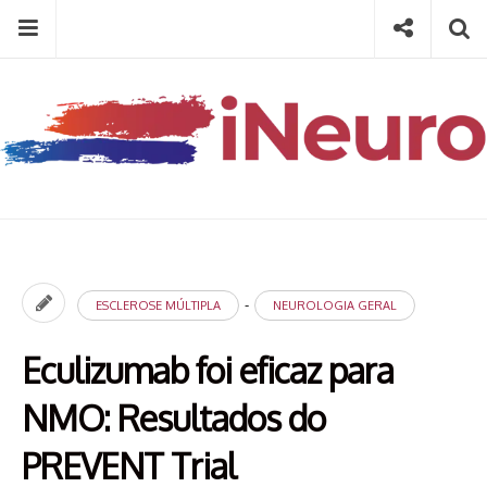
Skip
Menu
Social
Se
to
content
Search
for
then
press
Type your search keyword, and press enter to search
enter
-
ESCLEROSE MÚLTIPLA
NEUROLOGIA GERAL
Eculizumab foi eficaz para
NMO: Resultados do
PREVENT Trial