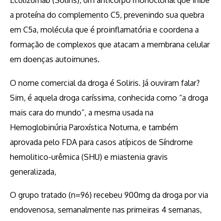
Eculizumab (Soliris), um anticorpo monoclonal que inibe
a proteína do complemento C5, prevenindo sua quebra
em C5a, molécula que é proinflamatória e coordena a
formação de complexos que atacam a membrana celular
em doenças autoimunes.
O nome comercial da droga é Soliris. Já ouviram falar?
Sim, é aquela droga caríssima, conhecida como “a droga
mais cara do mundo”, a mesma usada na
Hemoglobinúria Paroxística Noturna, e também
aprovada pelo FDA para casos atípicos de Síndrome
hemolitico-urêmica (SHU) e miastenia gravis
generalizada,
O grupo tratado (n=96) recebeu 900mg da droga por via
endovenosa, semanalmente nas primeiras 4 semanas,