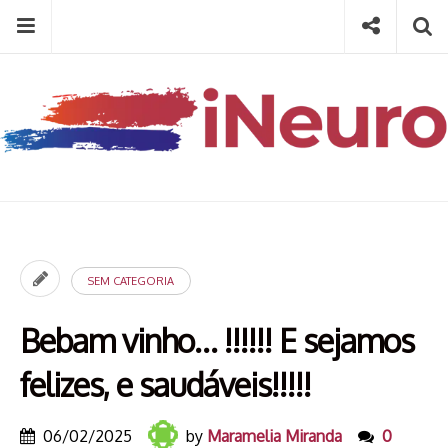
Skip
Menu
Social
Se
to
content
Search
for
then
press
Type your search keyword, and press enter to search
enter
SEM CATEGORIA
Bebam vinho… !!!!!! E sejamos
felizes, e saudáveis!!!!!
06/02/2025
by
Maramelia Miranda
0